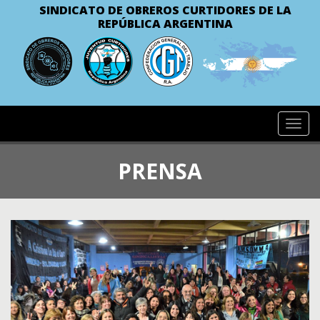
SINDICATO DE OBREROS CURTIDORES
DE LA
REPÚBLICA ARGENTINA
Toggl
navig
PRENSA