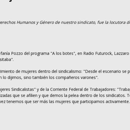
rechos Humanos y Género de nuestro sindicato, fue la locutora de
tefanía Pozzo del programa "A los botes", en Radio Futurock, Lazzaro
sitaba".
vimiento de mujeres de
ntro del sindicalismo: "Desde el escenario se 
ón lo dijimos, sino también los compañeros varones".
jeres Sindicalistas" y de la Corriente Federal de Trabajadores: "Tr
izadas que se afilien y que demos la pelea dentro de los sindicatos.
ada vez tenemos que ser más las mujeres que participamos activament