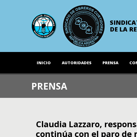
SINDICA
DE LA R
INICIO
AUTORIDADES
PRENSA
CO
PRENSA
Claudia Lazzaro, respon
continúa con el paro de