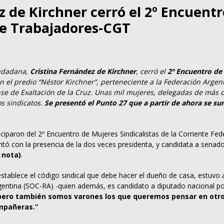
z de Kirchner cerró el 2º Encuentr
de Trabajadores-CGT
iudadana,
Cristina Fernández de Kirchner
, cerró el
2º Encuentro de 
n el predio “Néstor Kirchner”, perteneciente a la Federación Argen
nse de Exaltación de la Cruz. Unas mil mujeres, delegadas de más 
os sindicatos.
Se presentó el Punto 27 que a partir de ahora se s
ciparon del 2º Encuentro de Mujeres Sindicalistas de la Corriente Fed
ontó con la presencia de la dos veces presidenta, y candidata a sena
 nota)
.
tablece el código sindical que debe hacer el dueño de casa, estuvo a
rgentina (SOC-RA) -quien además, es candidato a diputado nacional p
pero también somos varones los que queremos pensar en otro t
ompañeras.”