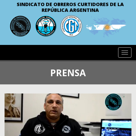
SINDICATO DE OBREROS CURTIDORES
DE LA
REPÚBLICA ARGENTINA
Toggl
navig
PRENSA