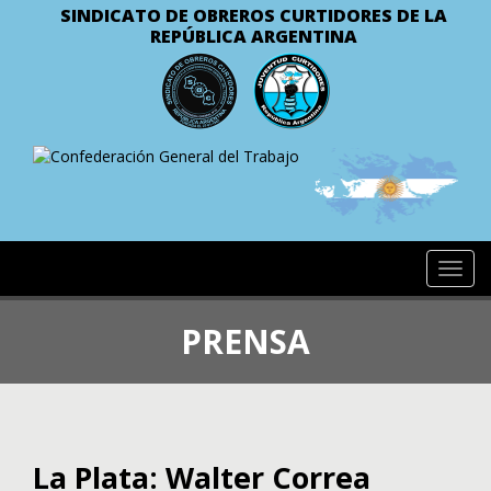
SINDICATO DE OBREROS CURTIDORES
DE LA
REPÚBLICA ARGENTINA
Toggl
navig
PRENSA
La Plata: Walter Correa