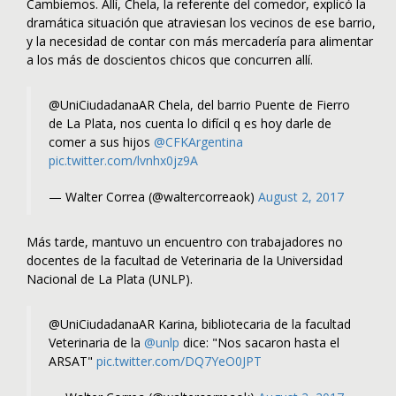
Cambiemos. Allí, Chela, la referente del comedor, explicó la
dramática situación que atraviesan los vecinos de ese barrio,
y la necesidad de contar con más mercadería para alimentar
a los más de doscientos chicos que concurren allí.
@UniCiudadanaAR Chela, del barrio Puente de Fierro
de La Plata, nos cuenta lo difícil q es hoy darle de
comer a sus hijos
@CFKArgentina
pic.twitter.com/lvnhx0jz9A
— Walter Correa (@waltercorreaok)
August 2, 2017
Más tarde, mantuvo un encuentro con trabajadores no
docentes de la facultad de Veterinaria de la Universidad
Nacional de La Plata (UNLP).
@UniCiudadanaAR Karina, bibliotecaria de la facultad
Veterinaria de la
@unlp
dice: "Nos sacaron hasta el
ARSAT"
pic.twitter.com/DQ7YeO0JPT